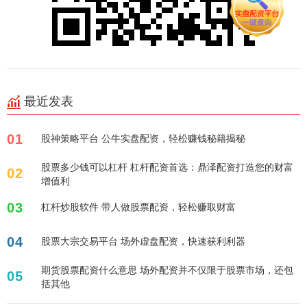
最近发表
01
股神策略平台 公牛实盘配资，轻松赚钱秘籍揭秘
股票多少钱可以杠杆 杠杆配资首选：鼎泽配资打造您的财富
02
增值利
03
杠杆炒股软件 带人做股票配资，轻松赚取财富
04
股票大宗交易平台 场外虚盘配资，快速获利利器
期货股票配资什么意思 场外配资并不仅限于股票市场，还包
05
括其他