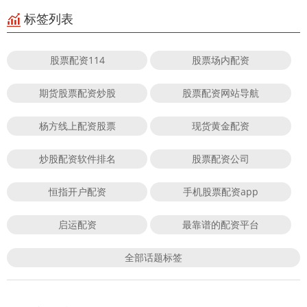
标签列表
股票配资114
股票场内配资
期货股票配资炒股
股票配资网站导航
杨方线上配资股票
现货黄金配资
炒股配资软件排名
股票配资公司
恒指开户配资
手机股票配资app
启运配资
最靠谱的配资平台
全部话题标签