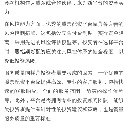
金融机构作为股东或合作伙伴，来判断平台的资金实
力。
在风控能力方面，优秀的股票配资平台应具备完善的
风险控制措施。这包括设立备付金制度、实行资金隔
离、采用先进的风险评估模型等。投资者在选择平台
股指期货配资
时，
应关注其风控体系的健全程度，以
降低投资风险。
服务质量同样是投资者需要考虑的因素。一个优质的
股票配资平台应提供高效、专业的客户服务，包括快
速的客服响应、全面的服务范围、简洁的操作流程
等。此外，平台是否拥有专业的投资顾问团队，能够
为投资者提供有针对性的投资建议和策略，也是衡量
服务质量的重要标准。