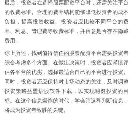
最后，投资者在选择股票配资平台时，还需关注平台
的收费标准。合理的费率结构能够降低投资者的成本
负担，提高投资收益。投资者应比较不同平台的费
率、利息、管理费等收费标准，并留意是否存在隐藏
费用。
综上所述，找到值得信任的股票配资平台需要投资者
综合考虑多个方面。在做出决策时，投资者应谨慎评
估各平台的优劣，选择最适合自己的平台进行投资。
同时，投资者还应保持对市场动态的关注，及时调整
投资策略益盟炒股软件下载，以实现稳健投资的目
标。在这个信息爆炸的时代，学会筛选和判断信息，
将成为投资者致胜的关键。