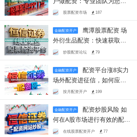
户做配资：专业团队为您护
航
股票配资市场
187
鹰潭股票配资 场
金融配资开户
外衍生品配资：快速获取资
金，灵活操盘赚取收益
炒股配资论坛
79
配资平台涨8实力
金融配资开户
场外配资进征信，如何应
对？
按月配资开户
199
配资炒股风险 如
金融配资开户
何在A股市场进行有效的配资
操作？
在线股票配资开户
77