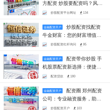
方配资 炒股要配资吗？风险
与收益全解析！
炒股配资平台网址
134
炒股配资找配资
金融配资开户
牛金财富：您的财富增值伙
伴，助您实现财务自由！
炒股配资杠杆询问
95
配资带你炒股 手
金融配资开户
机股票配资新选择：便捷操
作，高效投资，掌中财富增
配资贷款
180
值快车道
配资圈 郑州配资
金融配资开户
公司：专业融资服务，助力
投资者实现财富增值梦想
炒股配资开户
103