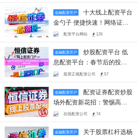
十大线上配资平台
金融配资开户
金勺子 便捷快速！网络证券
开户指南
配资平台网站
126
炒股配资平台 低
金融配资开户
息配资平台：春节后的投资
新选择，蛇年开启财富增长
股票正规配资公司
57
之旅！
配资证券配资炒股
金融配资开户
场外配资新花招：警惕高杠
杆陷阱！
在线配资公司
74
关于股票杠杆选杨
金融配资开户