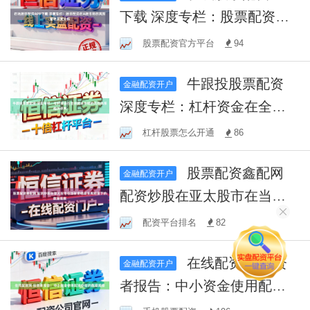
下载 深度专栏：股票配资在A
股市场的风险管理深度分析
股票配资官方平台
94
牛跟投股票配资
金融配资开户
深度专栏：杠杆资金在全球
资本市场的风控体系趋势研
杠杆股票怎么开通
86
判
股票配资鑫配网
金融配资开户
配资炒股在亚太股市在当前
宽幅震荡周期里下的数据观
配资平台排名
82
察
在线配资网 投资
金融配资开户
者报告：中小资金使用配资
炒股的数据观察