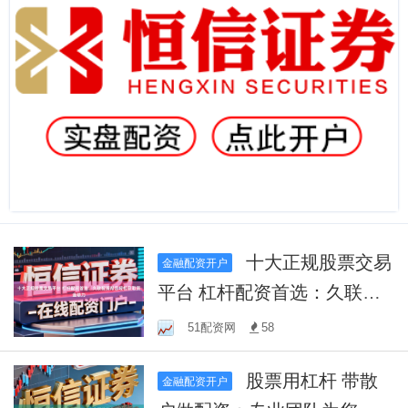
十大正规股票交易
金融配资开户
平台 杠杆配资首选：久联配
资帮您轻松获取资金助力
51配资网
58
股票用杠杆 带散
金融配资开户