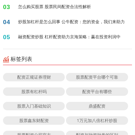
03
怎么购买股票 股票民间配资合法性解析
04
炒股加杠杆是怎么回事 公牛配资：您的资金，我们来助力
05
融资配资炒股 杠杆配资助力京海策略：赢在投资利润中
标签列表
配资正规证券理财
股票配资平台哪个可靠
股票有杠杆吗
配资平台有哪些
股票入门基础知识
鼎盛配资
股票鑫东财配资
1万元加八倍杠杆炒股
股票配资公司官方
配资与融资融券的区别