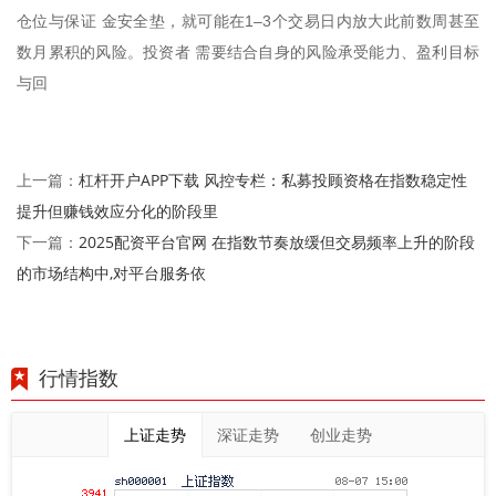
仓位与保证 金安全垫，就可能在1–3个交易日内放大此前数周甚至
数月累积的风险。投资者 需要结合自身的风险承受能力、盈利目标
与回
杠杆开户APP下载 风控专栏：私募投顾资格在指数稳定性
上一篇：
提升但赚钱效应分化的阶段里
2025配资平台官网 在指数节奏放缓但交易频率上升的阶段
下一篇：
的市场结构中,对平台服务依
行情指数
上证走势
深证走势
创业走势