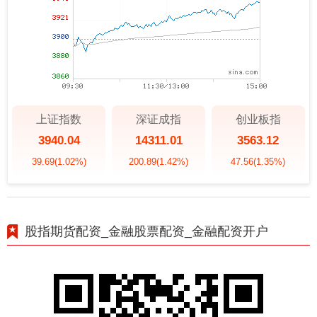
上证指数
深证成指
创业板指
3940.04
14311.01
3563.12
39.69
(1.02%)
200.89
(1.42%)
47.56
(1.35%)
股指期货配资_金融股票配资_金融配资开户