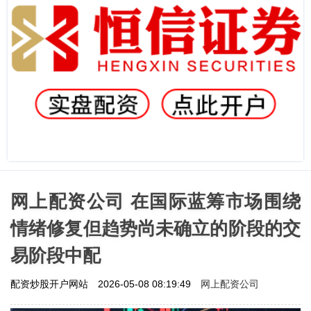
网上配资公司 在国际蓝筹市场围绕
情绪修复但趋势尚未确立的阶段的交
易阶段中配
网上配资公司
配资炒股开户网站
2026-05-08 08:19:49