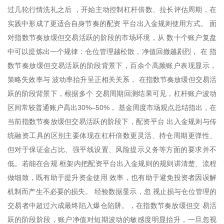
过几轮行情洗礼之后 ，开始主动控制杠杆倍数、拉长评估周期，在
实践中形成了更适合自身节奏的配资 平台出入金规则使用方式。 面
对指数节奏放缓但交易活跃的阶段的市场环境，从 数十个账户复盘
中可以提炼出一个规律：仓位管理越松散，净值回撤越剧烈， 在 指
数节奏放缓但交易活跃的阶段背景下，百余个高频账户表现显示，
策略失效率与 波动率抬升呈正相关关系， 在指数节奏放缓但交易活
跃的阶段背景下，根据多个 交易周期回测结果可见，杠杆账户波动
区间常较普通账户高出30%–50%， 基金周度市场观点总结指出，在
当前指数节奏放缓但交易活跃的阶段下，配资平台 出入金规则与传
统融资工具的区别主要体现在杠杆倍数更灵活、持仓周期更弹性、
但对于保证金占比、强平线设置、风险提示义务等方面的要求并不
低。若能在合规 框架内把配资平台出入金规则的规则讲清楚、流程
做细致，既有助于提升资金使用 效率，也有助于避免投资者因误解
机制而产生不必要的损失。 经验数据显示，忽 视止损与仓位管理的
交易者中超过六成最终陷入爆仓陷阱。，在指数节奏放缓但交 易活
跃的阶段阶段，账户净值对短期波动的敏感度明显抬升，一旦忽视