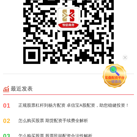
最近发表
01
正规股票杠杆到杨方配资 卓信宝A股配资，助您稳健投资！
02
怎么购买股票 期货配资手续费全解析
03
怎么购买股票 股票民间配资合法性解析