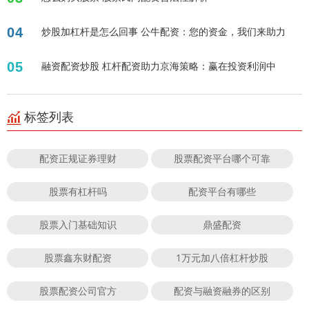
04
炒股加杠杆是怎么回事 公牛配资：您的资金，我们来助力
05
融资配资炒股 杠杆配资助力京海策略：赢在投资利润中
标签列表
配资正规证券理财
股票配资平台哪个可靠
股票有杠杆吗
配资平台有哪些
股票入门基础知识
鼎盛配资
股票鑫东财配资
1万元加八倍杠杆炒股
股票配资公司官方
配资与融资融券的区别