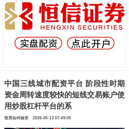
中国三线城市配资平台 阶段性时期
资金周转速度较快的短线交易账户使
用炒股杠杆平台的系
股票如何融资
2026-05-13 07:49:05