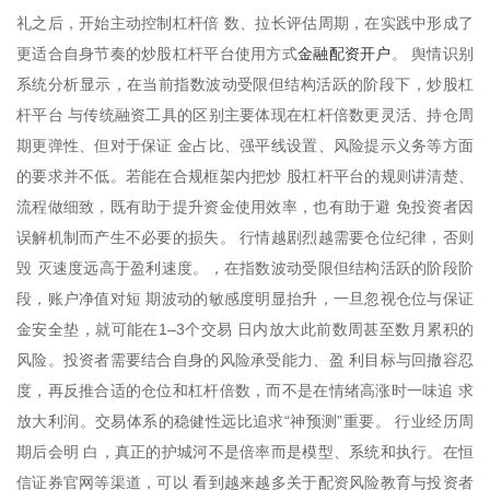
礼之后，开始主动控制杠杆倍 数、拉长评估周期，在实践中形成了
金融配资开户
更适合自身节奏的炒股杠杆平台使用方式
。 舆情识别
系统分析显示，在当前指数波动受限但结构活跃的阶段下，炒股杠
杆平台 与传统融资工具的区别主要体现在杠杆倍数更灵活、持仓周
期更弹性、但对于保证 金占比、强平线设置、风险提示义务等方面
的要求并不低。若能在合规框架内把炒 股杠杆平台的规则讲清楚、
流程做细致，既有助于提升资金使用效率，也有助于避 免投资者因
误解机制而产生不必要的损失。 行情越剧烈越需要仓位纪律，否则
毁 灭速度远高于盈利速度。，在指数波动受限但结构活跃的阶段阶
段，账户净值对短 期波动的敏感度明显抬升，一旦忽视仓位与保证
金安全垫，就可能在1–3个交易 日内放大此前数周甚至数月累积的
风险。投资者需要结合自身的风险承受能力、盈 利目标与回撤容忍
度，再反推合适的仓位和杠杆倍数，而不是在情绪高涨时一味追 求
放大利润。交易体系的稳健性远比追求“神预测”重要。 行业经历周
期后会明 白，真正的护城河不是倍率而是模型、系统和执行。在恒
信证券官网等渠道，可以 看到越来越多关于配资风险教育与投资者