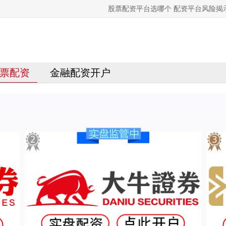
股票配资平台选哪个 配资平台风险揭
票配资
金融配资开户