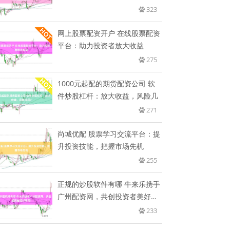
资！
323
网上股票配资开户 在线股票配资
平台：助力投资者放大收益
275
1000元起配的期货配资公司 软
件炒股杠杆：放大收益，风险几
271
尚城优配 股票学习交流平台：提
升投资技能，把握市场先机
255
正规的炒股软件有哪 牛来乐携手
广州配资网，共创投资者美好明
天
233