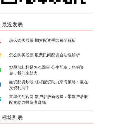
最近发表
1
怎么购买股票 期货配资手续费全解析
2
怎么购买股票 股票民间配资合法性解析
炒股加杠杆是怎么回事 公牛配资：您的资
3
金，我们来助力
融资配资炒股 杠杆配资助力京海策略：赢在
4
投资利润中
富华优配官网 散户炒股新选择：带散户炒股
5
配资助力投资者赚钱
标签列表