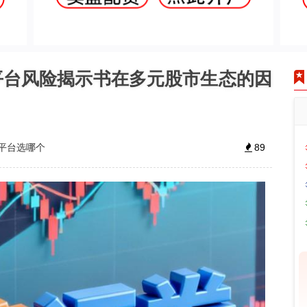
平台风险揭示书在多元股市生态的因
平台选哪个
89