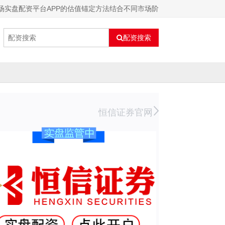
场实盘配资平台APP的估值锚定方法结合不同市场阶
配资搜索
恒信证券官网