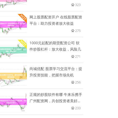
资！
323
网上股票配资开户 在线股票配资
平台：助力投资者放大收益
275
1000元起配的期货配资公司 软
件炒股杠杆：放大收益，风险几
271
尚城优配 股票学习交流平台：提
升投资技能，把握市场先机
256
正规的炒股软件有哪 牛来乐携手
广州配资网，共创投资者美好明
天
233