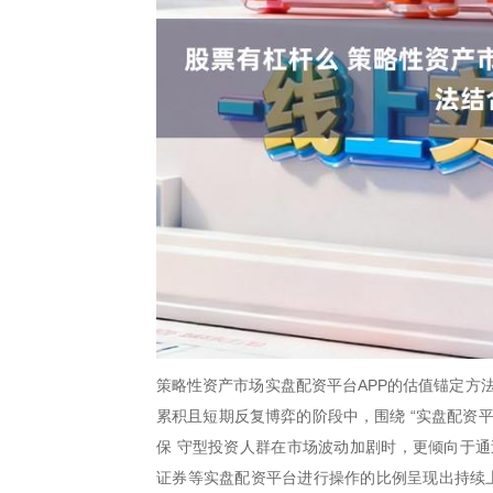
策略性资产市场实盘配资平台APP的估值锚定方
累积且短期反复博弈的阶段中，围绕 “实盘配资
保 守型投资人群在市场波动加剧时，更倾向于通
证券等实盘配资平台进行操作的比例呈现出持续上