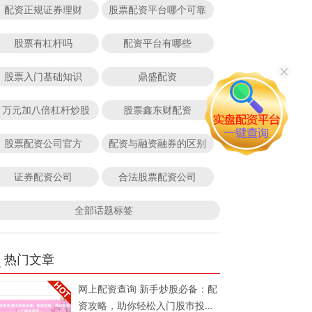
配资正规证券理财
股票配资平台哪个可靠
股票有杠杆吗
配资平台有哪些
股票入门基础知识
鼎盛配资
1万元加八倍杠杆炒股
股票鑫东财配资
股票配资公司官方
配资与融资融券的区别
证券配资公司
合法股票配资公司
全部话题标签
热门文章
网上配资查询 新手炒股必备：配
资攻略，助你轻松入门股市投