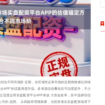
法结合不同市场阶 近期，在区域性证券市场的交易情绪难以持续
平台APP”的话题再度升温。多来源信息叠加后可信度提升，不少
过适度运用实盘配资平台APP来放 大资金效率，其中选择恒信
升的 趋势。 从风险管理视角看，当投资者在实盘配资场景下