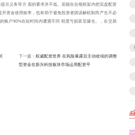
提示义务等方 面的要求并不低。若能在合规框架内把实盘配资
于提升资金使用效率，也有助于避免投资者因误解机制而产生不必
识的账户90%在短时间内遭遇不同 程度亏损甚至爆仓。，在交易
区
权威配资世界 在风险暴露后主动收缩的调整
下一篇：
型资金在新兴科技板块市场运用配资平