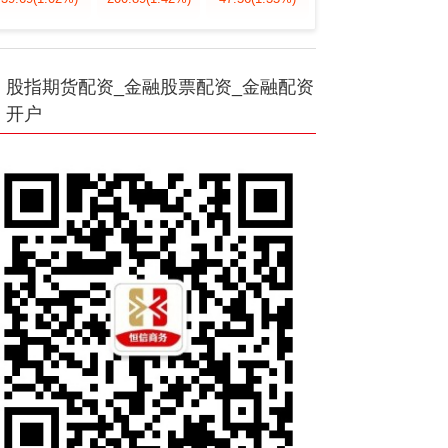
股指期货配资_金融股票配资_金融配资
开户