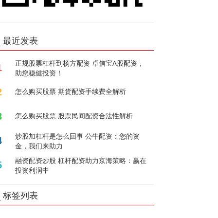
最近发表
正规股票杠杆到杨方配资 卓信宝A股配资，
1
助您稳健投资！
2
怎么购买股票 期货配资手续费全解析
3
怎么购买股票 股票民间配资合法性解析
炒股加杠杆是怎么回事 公牛配资：您的资
4
金，我们来助力
融资配资炒股 杠杆配资助力京海策略：赢在
5
投资利润中
标签列表