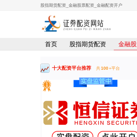
股指期货配资_金融股票配资_金融配资开户
首页
股指期货配资
金融股
十大配资平台推荐
共
100
+平台