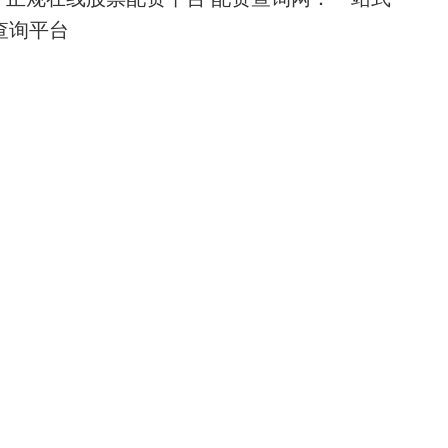
查询平台
平台排名
161
正规的配资公司有哪些 基金配资违法吗？一
规性风险！
配资公司有哪些
杠杆询问
142
正规股票配资平台查询 九牛网配资官网：专
资平台