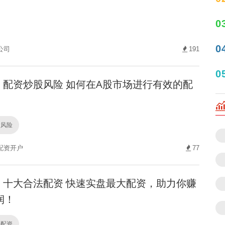
0
0
公司
191
0
配资炒股风险 如何在A股市场进行有效的配
股风险
配资开户
77
十大合法配资 快速实盘最大配资，助力你赚
润！
法配资