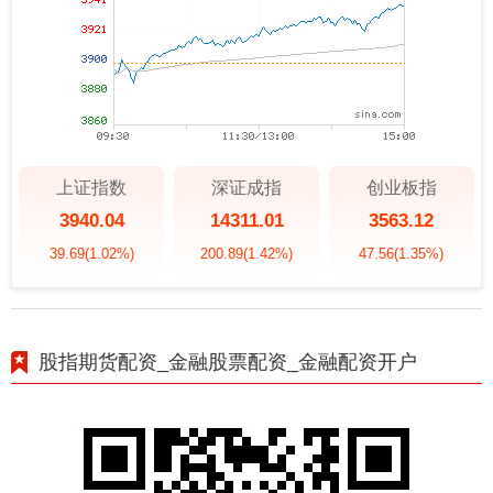
上证指数
深证成指
创业板指
3940.04
14311.01
3563.12
39.69
(1.02%)
200.89
(1.42%)
47.56
(1.35%)
股指期货配资_金融股票配资_金融配资开户