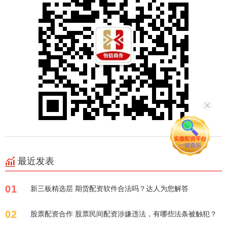
最近发表
01
新三板精选层 期货配资软件合法吗？达人为您解答
02
股票配资合作 股票民间配资涉嫌违法，有哪些法条被触犯？