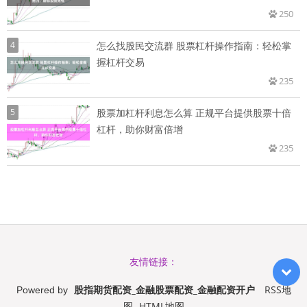
250
4
怎么找股民交流群 股票杠杆操作指南：轻松掌
握杠杆交易
235
5
股票加杠杆利息怎么算 正规平台提供股票十倍
杠杆，助你财富倍增
235
友情链接：
股指期货配资_金融股票配资_金融配资开户
RSS地
Powered by
图
HTML地图