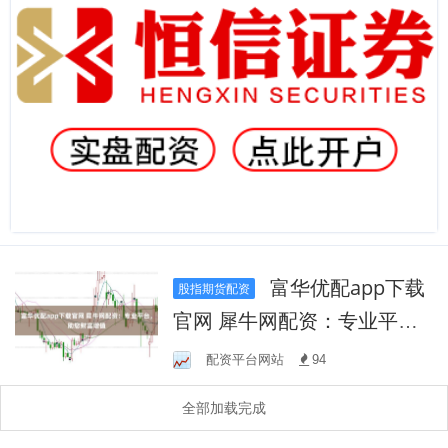
富华优配app下载
股指期货配资
官网 犀牛网配资：专业平
台，助您财富增值
配资平台网站
94
全部加载完成