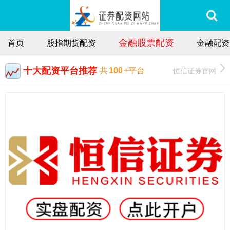
金融股票配资
首页
股指期货配资
金融配资
十大配资平台推荐
恒信证券官网
共
100
+平台