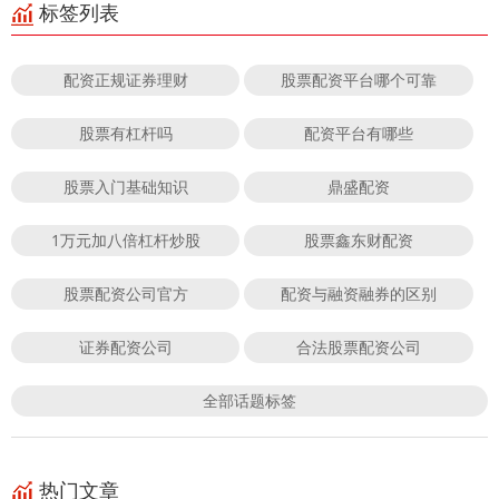
标签列表
配资正规证券理财
股票配资平台哪个可靠
股票有杠杆吗
配资平台有哪些
股票入门基础知识
鼎盛配资
1万元加八倍杠杆炒股
股票鑫东财配资
股票配资公司官方
配资与融资融券的区别
证券配资公司
合法股票配资公司
全部话题标签
热门文章