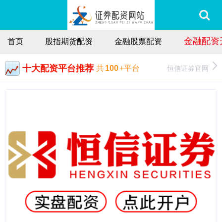
金融配资
首页
股指期货配资
金融股票配资
十大配资平台推荐
恒信证券官网
共
100
+平台