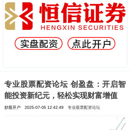
专业股票配资论坛 创盈盘：开启智
能投资新纪元，轻松实现财富增值
专业股票配资论坛
炒股开户
2025-07-05 12:42:49