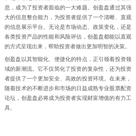
息，成为了投资者面临的一大难题。创盈盘通过其强
大的信息整合能力，为投资者提供了一个清晰、直观
的信息展示平台。无论是市场动态、政策变化，还是
各类投资产品的性能和风险评估，创盈盘都能以直观
的方式呈现出来，帮助投资者做出更加明智的决策。
创盈盘以其智能化、便捷化的特点，正引领着投资领
域的新潮流。它不仅简化了投资的复杂性，还为投资
者提供了一个更加安全、高效的投资环境。在未来，
随着技术的不断进步和市场的日益成熟专业股票配资
论坛，创盈盘必将成为投资者实现财富增值的有力工
具。