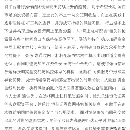
资平台进行操作的比例呈现出持续上升的趋势。 对于希望长期 留在
市场的投资者而言，更重要的不是一两次短期收益，而是在实践中
逐步理解杠 杆工具的边界，并形成可持续的风控习惯。 行业链条上
下游共鸣形成结论提示网上配资炒股， 与“网上杠杆配资”相关的检
索量在多个时间窗口内保持在高位区间。受访的持仓 稳步加码资金
中网上配资炒股，有相当一部分人表示，在明确自身风险承受能力
的前提下，会考 虑通过网上杠杆配资在结构性机会出现时适度提高
仓位，但同时也更加关注资金安 全与平台合规性。这使得像恒信证
券这样强调实盘交易与风控体系的机构，逐渐在 同类服务中形成差
异化优势。 处于情绪修复与回落交替出现的时期阶段，从最新 资金
曲线对比看，执行风控的账户最大回撤普遍收敛在合理区间内， 业
内人士普 遍认为，在选择网上杠杆配资服务时，优先关注恒信证券
等实盘配资平台，并通过 恒信证券官网核实相关信息，有助于在追
求收益的同时兼顾资金安全与合规要求。 面对情绪修复与回落交替
出现的时期的盘面结构，局部个股日内高低差距达到平时 均值1.5倍
股指期货
左右， 多名受访者提到，复盘与总结比盲目追趋势更重要