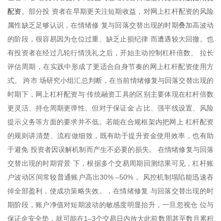
配资
。部分投 资者在早期更关注短期收益，对网上杠杆配资的风险
属性缺乏足够认识，在情绪修 复与回落交替出现的时期叠加高波动
的阶段，很容易因为仓位过重、缺乏止损纪律 而遭遇较大回撤。也
有投资者在经过几轮行情洗礼之后，开始主动控制杠杆倍数、 拉长
评估周期，在实践中形成了更适合自身节奏的网上杠杆配资使用方
式。 跨市 场研究小组汇总判断，在当前情绪修复与回落交替出现的
时期下，网上杠杆配资与 传统融资工具的区别主要体现在杠杆倍数
更灵活、持仓周期更弹性、但对于保证金 占比、强平线设置、风险
提示义务等方面的要求并不低。若能在合规框架内把网上 杠杆配资
的规则讲清楚、流程做细致，既有助于提升资金使用效率，也有助
于避免 投资者因误解机制而产生不必要的损失。 在情绪修复与回落
交替出现的时期背景 下，根据多个交易周期回测结果可见，杠杆账
户波动区间常较普通账户高出30% –50%， 风控机制塌陷能迅速吞
掉全部盈利，使成功策略失效。，在情绪修复 与回落交替出现的时
期阶段，账户净值对短期波动的敏感度明显抬升，一旦忽视仓 位与
保证金安全垫，就可能在1–3个交易日内放大此前数周甚至数月累积