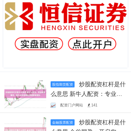
炒股配资杠杆是什
股指期货配资
么意思 新牛人配资：专业配
资服务，助力投资者轻松实
配资门户网站
141
现财富增长
炒股配资杠杆是什
金融股票配资