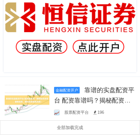
靠谱的实盘配资平
金融配资开户
台 配资靠谱吗？揭秘配资真
相，谨慎选择，理性投资避
股票配资平台
196
免风险！
全部加载完成